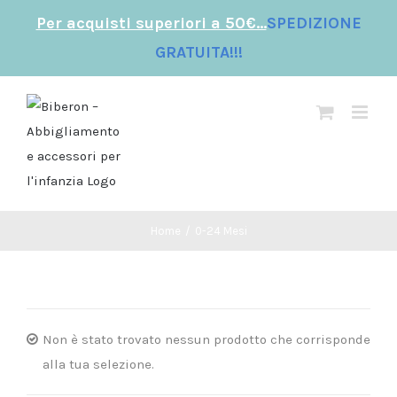
Per acquisti superiori a 50€...
SPEDIZIONE
GRATUITA!!!
Salta
al
contenuto
Home
/
0-24 Mesi
Non è stato trovato nessun prodotto che corrisponde
alla tua selezione.