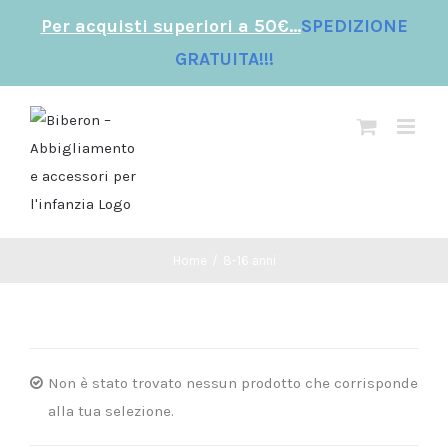
Per acquisti superiori a 50€...
SPEDIZIONE
GRATUITA!!!
Salta
al
contenuto
Home
/
8-16 anni
Non è stato trovato nessun prodotto che corrisponde
alla tua selezione.